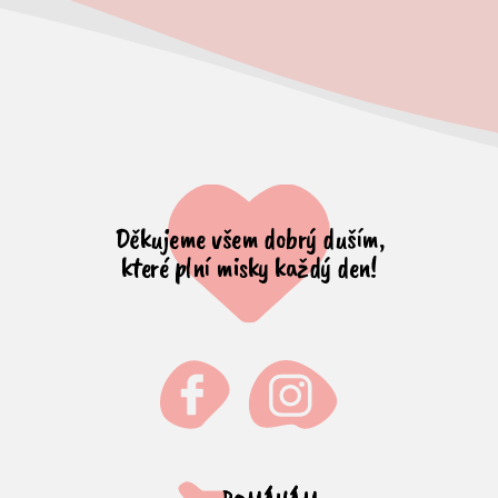
Děkujeme všem dobrý duším,
které plní misky každý den!
Facebook
Instagram