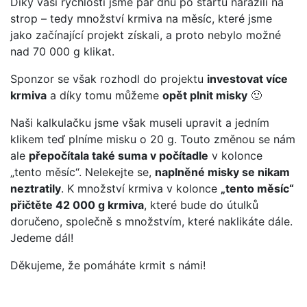
Díky vaší rychlosti jsme pár dnů po startu narazili na
strop – tedy množství krmiva na měsíc, které jsme
jako začínající projekt získali, a proto nebylo možné
nad 70 000 g klikat.
Sponzor se však rozhodl do projektu
investovat více
krmiva
a díky tomu můžeme
opět plnit misky
🙂
Naši kalkulačku jsme však museli upravit a jedním
klikem teď plníme misku o 20 g. Touto změnou se nám
ale
přepočítala také suma v počítadle
v kolonce
„tento měsíc“. Nelekejte se,
naplněné misky se nikam
neztratily
. K množství krmiva v kolonce
„tento měsíc“
přičtěte 42 000 g krmiva
, které bude do útulků
doručeno, společně s množstvím, které naklikáte dále.
Jedeme dál!
Děkujeme, že pomáháte krmit s námi!